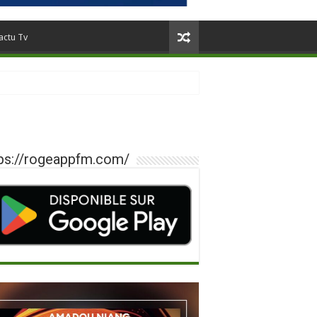
actu Tv
ps://rogeappfm.com/