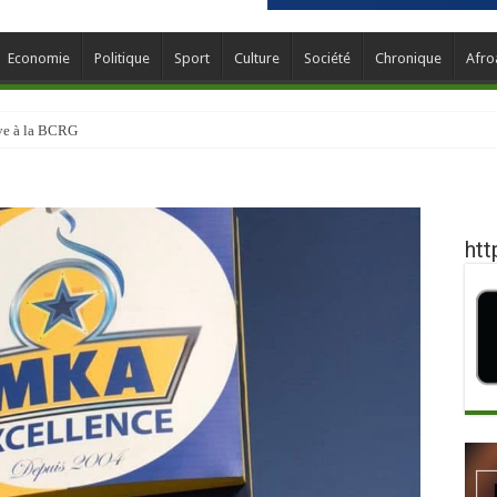
Economie
Politique
Sport
Culture
Société
Chronique
Afro
ève à la BCRG
htt