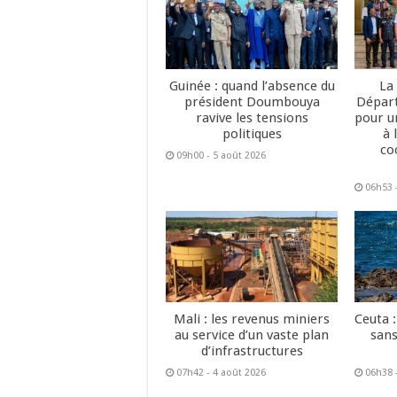
Guinée : quand l’absence du
La
président Doumbouya
Dépar
ravive les tensions
pour u
politiques
à 
co
09h00 - 5 août 2026
06h53 
Mali : les revenus miniers
Ceuta :
au service d’un vaste plan
sans
d’infrastructures
07h42 - 4 août 2026
06h38 