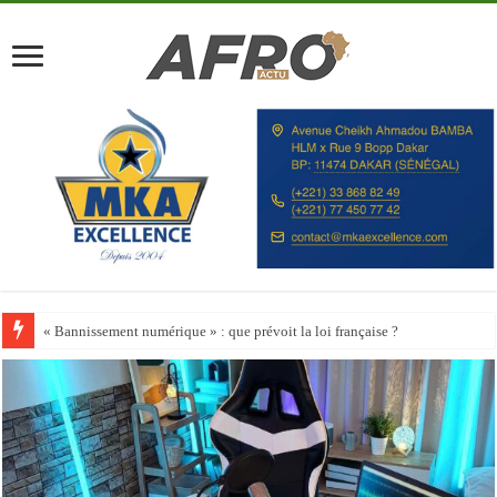
Happy City Index 2026 : aucune ville africaine parmi les 200 premières vill