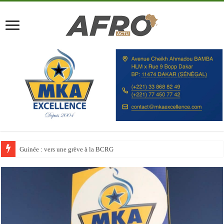
Discours à la Nation : Alassane Ouattara appelle les Ivoiriens à « l’unité, au t