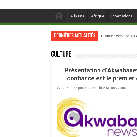
A la une
Afrique
International
Dernières actualités
Guinée : vers une gr
Culture
Présentation d’Akwabanews
confiance est le premier 
17h50 - 22 juillet 2026
A la une
,
Culture