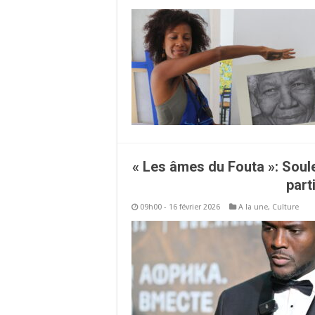
« Les âmes du Fouta »: Soule
part
09h00 - 16 février 2026
A la une
,
Culture