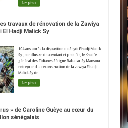
Lire plus »
des travaux de rénovation de la Zawiya
 El Hadji Malick Sy
104 ans après la disparition de Seydi Elhadji Malick
Sy , son illustre descendant et petit fils, le Khalife
général des Tidianes Sérigne Babacar Sy Mansour
entreprend la reconstruction de la zawiya Elhadji
Malick Sy de …
Lire plus »
urus » de Caroline Guèye au cœur du
llon sénégalais