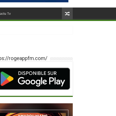
actu Tv
ps://rogeappfm.com/