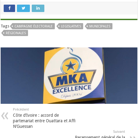
Tags
CAMPAGNE ÉLECTORALE
LEGISLATIVES
MUNICIPALES
RÉGIONALES
Précédent
Côte d’Ivoire : accord de
partenariat entre Ouattara et Affi
N’Guessan
Suivant
Recensement général de la