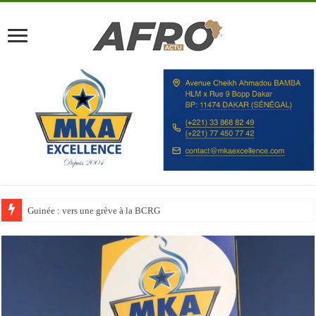
Discours à la Nation : Alassane Ouattara appelle les Ivoiriens à « l’unité, au t