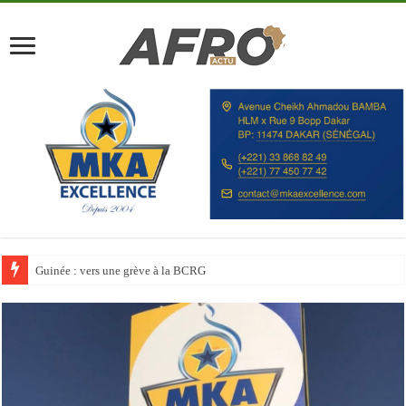
Discours à la Nation : Alassane Ouattara appelle les Ivoiriens à « l’unité, au t