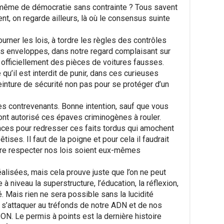
 même de démocratie sans contrainte ? Tous savent
t, on regarde ailleurs, là où le consensus suinte
urner les lois, à tordre les règles des contrôles
es enveloppes, dans notre regard complaisant sur
officiellement des pièces de voitures fausses.
qu’il est interdit de punir, dans ces curieuses
inture de sécurité non pas pour se protéger d’un
es contrevenants. Bonne intention, sauf que vous
ont autorisé ces épaves criminogènes à rouler.
nces pour redresser ces faits tordus qui amochent
tises. Il faut de la poigne et pour cela il faudrait
ire respecter nos lois soient eux-mêmes
réalisées, mais cela prouve juste que l’on ne peut
à niveau la superstructure, l’éducation, la réflexion,
é. Mais rien ne sera possible sans la lucidité
 s’attaquer au tréfonds de notre ADN et de nos
N. Le permis à points est la dernière histoire