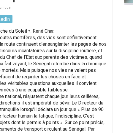
onique
kedIn
oche du Soleil ». René Char.
outes mortifères, des vies sont définitivement
 la route continuent d’ensanglanter les pages de nos
scours incantatoires sur la discipline routière, et
du Chef de l’Etat aux parents des victimes, quand
 ça fait voyant, le Sénégal retombe dans la chronique
e mortels. Mais puisque nos vies ne valent pas
 refusent de regarder les choses en face et
les véritables questions auxquelles il convient
ermées à une coupable faiblesse.
 national, réajustent chaque jour leurs œillères,
irections il est impératif de sévir. Le Directeur du
nquille lorsqu’il déclara un jour que « Plus de 90
facteur humain la fatigue, l’indiscipline. C’est
jets dont le permis à points ». Sur ce point précis,
cuments de transport circulent au Sénégal. Par