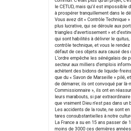
commun. C’était plus qu’un projet, c’e
le CETUD, mais qu’il est impossible d
à prospérer tranquillement dans le dé
Vous avez dit « Contrôle Technique » 
plus lucrative, qui se déroule aux po
triangles d’avertissement » et d’extin
qui sont habilités à délivrer le quitu
contrôle technique, et vous le rendez en
défaut de ces objets aura causé des 
L‘ordre empêche les sénégalais de pr
secteur aux milliers d’emplois inform
achètent des bidons de liquide-freins
que du « Savon de Marseille » pilé, et 
de démarrer, ils ont convoqué par là-
Commissionnaire », ils ont en réassur
leurs marabouts, si par extraordinaire
que vraiment Dieu n’est pas dans un bo
Les accidents de la route, ne sont en
tares consubstantielles à notre culture
La France a su en 15 ans passer de 1
moins de 3000 ces dernières années. C