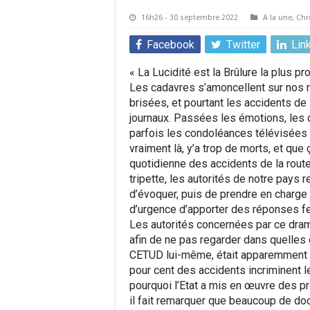
16h26 - 30 septembre 2022
A la une
,
Chr
Facebook
Twitter
Lin
« La Lucidité est la Brûlure la plus pr
Les cadavres s’amoncellent sur nos r
brisées, et pourtant les accidents de
journaux. Passées les émotions, les di
parfois les condoléances télévisées 
vraiment là, y’a trop de morts, et que
quotidienne des accidents de la rout
tripette, les autorités de notre pays
d’évoquer, puis de prendre en charge 
d’urgence d’apporter des réponses f
Les autorités concernées par ce drame
afin de ne pas regarder dans quelles d
CETUD lui-même, était apparemment tra
pour cent des accidents incriminent le 
pourquoi l’Etat a mis en œuvre des pro
il fait remarquer que beaucoup de do