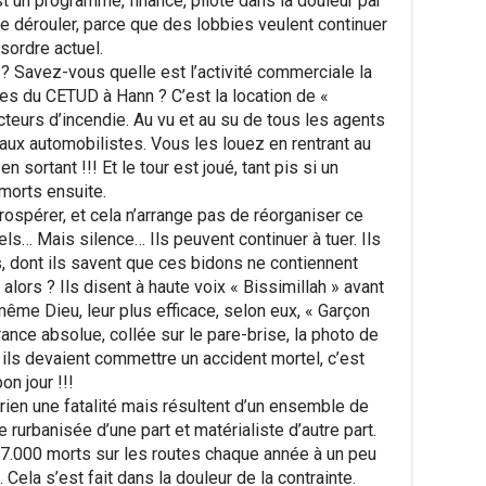
st un programme, financé, piloté dans la douleur par
e dérouler, parce que des lobbies veulent continuer
sordre actuel.
? Savez-vous quelle est l’activité commerciale la
rtes du CETUD à Hann ? C’est la location de «
cteurs d’incendie. Au vu et au su de tous les agents
s, aux automobilistes. Vous les louez en rentrant au
 sortant !!! Et le tour est joué, tant pis si un
morts ensuite.
ospérer, et cela n’arrange pas de réorganiser ce
els… Mais silence… Ils peuvent continuer à tuer. Ils
, dont ils savent que ces bidons ne contiennent
alors ? Ils disent à haute voix « Bissimillah » avant
même Dieu, leur plus efficace, selon eux, « Garçon
ance absolue, collée sur le pare-brise, la photo de
 ils devaient commettre un accident mortel, c’est
n jour !!!
 rien une fatalité mais résultent d’un ensemble de
 rurbanisée d’une part et matérialiste d’autre part.
7.000 morts sur les routes chaque année à un peu
ela s’est fait dans la douleur de la contrainte.