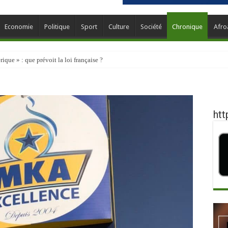
Economie
Politique
Sport
Culture
Société
Chronique
Afro
que » : que prévoit la loi française ?
htt