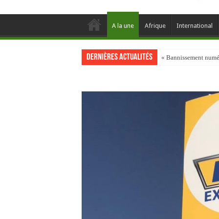
A la une
Afrique
International
Dernières actualités
« Bannissement numéri