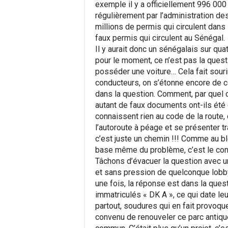
exemple il y a officiellement 996 000
régulièrement par l’administration des 
millions de permis qui circulent dans l
faux permis qui circulent au Sénégal.
Il y aurait donc un sénégalais sur quat
pour le moment, ce n’est pas la questi
posséder une voiture… Cela fait sour
conducteurs, on s’étonne encore de c
dans la question. Comment, par quel c
autant de faux documents ont-ils été 
connaissent rien au code de la route,
l’autoroute à péage et se présenter tr
c’est juste un chemin !!! Comme au ble
base même du problème, c’est le cont
Tâchons d’évacuer la question avec une
et sans pression de quelconque lobby
une fois, la réponse est dans la ques
immatriculés « DK A », ce qui date le
partout, soudures qui en fait provoqu
convenu de renouveler ce parc antiqu