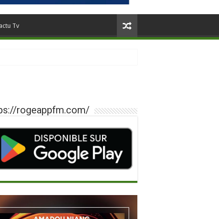
actu Tv
ps://rogeappfm.com/