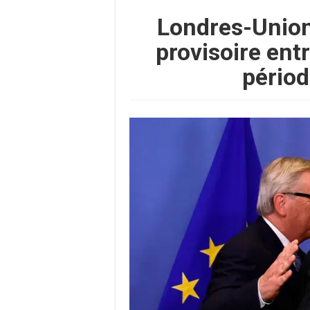
Londres-Union
provisoire ent
périod