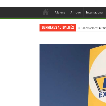
A la une
Afrique
International
Dernières actualités
« Bannissement numéri