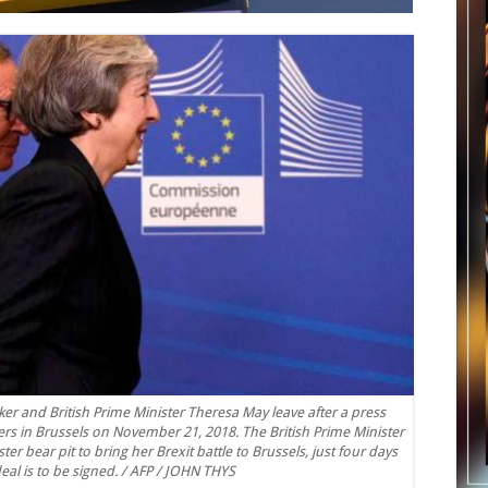
r and British Prime Minister Theresa May leave after a press
rs in Brussels on November 21, 2018. The British Prime Minister
 bear pit to bring her Brexit battle to Brussels, just four days
eal is to be signed. / AFP / JOHN THYS