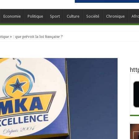
Economie
Politique
Sport
Culture
Société
Chronique
Afr
que » : que prévoit la loi française ?
htt