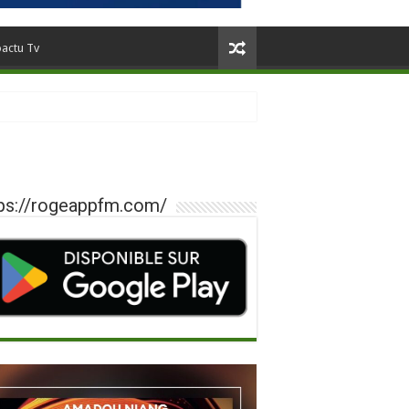
oactu Tv
ps://rogeappfm.com/