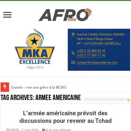
Guinée : vers une grève à la BCRG
Tag Archives:
armée americaine
L’armée américaine prévoit des
discussions pour revenir au Tchad
09h00 - 2 mai 2024
A la une
,
Afrique