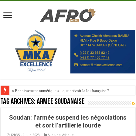
« Bannissement numérique » : que prévoit la loi française ?
Tag Archives:
Armée soudanaise
Soudan: l’armée suspend les négociations
et sort l’artillerie lourde
12h35 - 1 juin 2023
A la une
,
Afrique