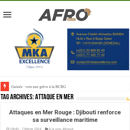
Guinée : vers une grève à la BCRG
Tag Archives:
Attaque en mer
Attaques en Mer Rouge : Djibouti renforce
sa surveillance maritime
10h43 - 7 février 2024
A la une
,
Afrique