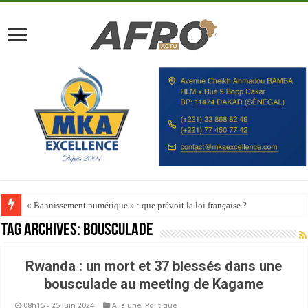
« Bannissement numérique » : que prévoit la loi française ?
Tag Archives:
bousculade
Rwanda : un mort et 37 blessés dans une
bousculade au meeting de Kagame
08h15 - 25 juin 2024
A la une
,
Politique