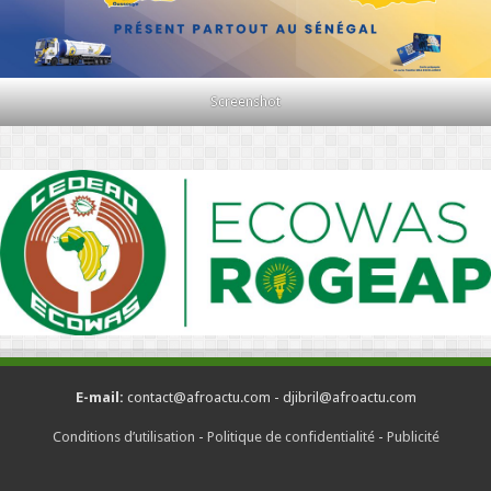
Screenshot
E-mail:
contact@afroactu.com - djibril@afroactu.com
Conditions d’utilisation
-
Politique de confidentialité
-
Publicité