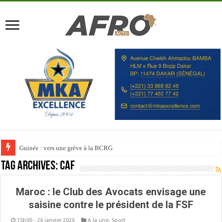
Guinée : vers une grève à la BCRG
Tag Archives:
Caf
Maroc : le Club des Avocats envisage une
saisine contre le président de la FSF
15h00 - 26 janvier 2026
A la une
,
Sport