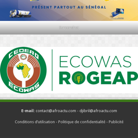
Screenshot
E-mail:
contact@afroactu.com - djibril@afroactu.com
Conditions d’utilisation
-
Politique de confidentialité
-
Publicité