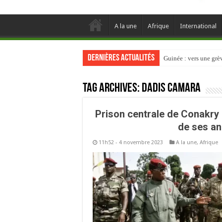
A la une
Afrique
International
Dernières actualités
Guinée : vers une gr
Tag Archives:
Dadis Camara
Prison centrale de Conakry 
de ses an
11h52 - 4 novembre 2023
A la une
,
Afrique