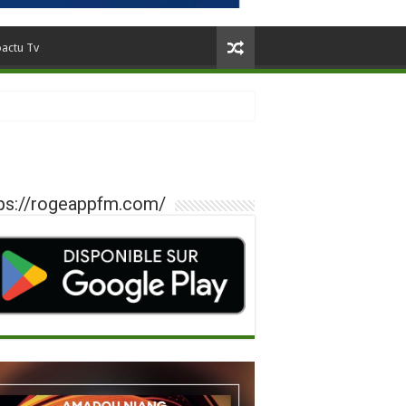
oactu Tv
ps://rogeappfm.com/