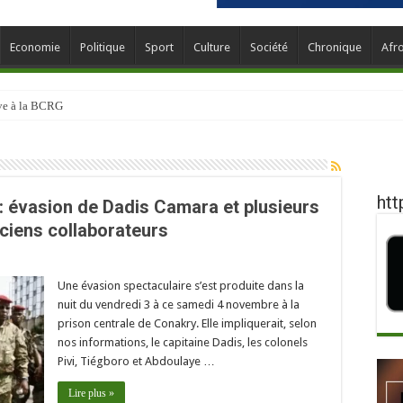
Economie
Politique
Sport
Culture
Société
Chronique
Afr
ève à la BCRG
htt
: évasion de Dadis Camara et plusieurs
ciens collaborateurs
Une évasion spectaculaire s’est produite dans la
nuit du vendredi 3 à ce samedi 4 novembre à la
prison centrale de Conakry. Elle impliquerait, selon
nos informations, le capitaine Dadis, les colonels
Pivi, Tiégboro et Abdoulaye …
Lire plus »