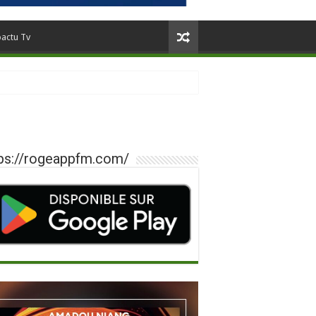
oactu Tv
ps://rogeappfm.com/