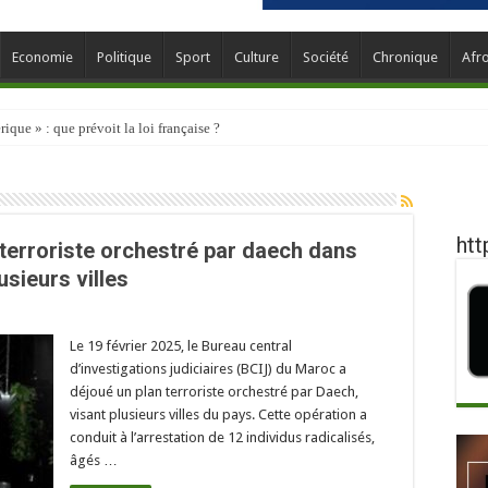
Economie
Politique
Sport
Culture
Société
Chronique
Afr
que » : que prévoit la loi française ?
htt
terroriste orchestré par daech dans
usieurs villes
Le 19 février 2025, le Bureau central
d’investigations judiciaires (BCIJ) du Maroc a
déjoué un plan terroriste orchestré par Daech,
visant plusieurs villes du pays. Cette opération a
conduit à l’arrestation de 12 individus radicalisés,
âgés …