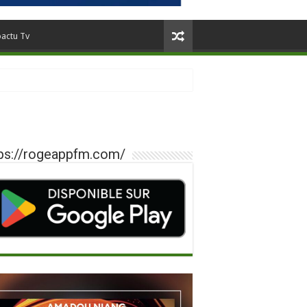
oactu Tv
ps://rogeappfm.com/