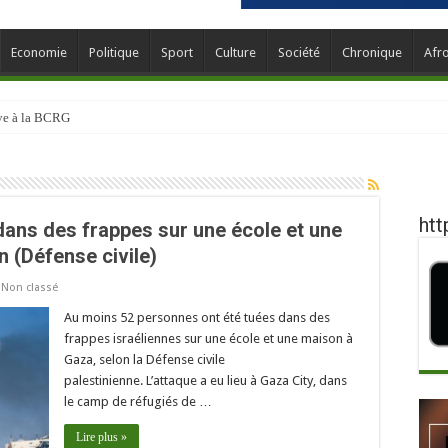
Economie
Politique
Sport
Culture
Société
Chronique
Afr
ève à la BCRG
htt
dans des frappes sur une école et une
 (Défense civile)
,
Non classé
Au moins 52 personnes ont été tuées dans des
frappes israéliennes sur une école et une maison à
Gaza, selon la Défense civile
palestinienne. L’attaque a eu lieu à Gaza City, dans
le camp de réfugiés de …
Lire plus »