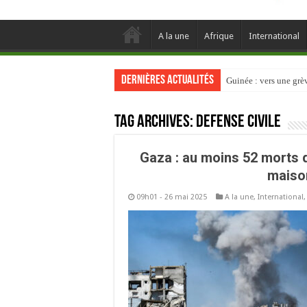
A la une
Afrique
International
Dernières actualités
Guinée : vers une gr
Tag Archives:
Defense civile
Gaza : au moins 52 morts 
maison
09h01 - 26 mai 2025
A la une
,
International