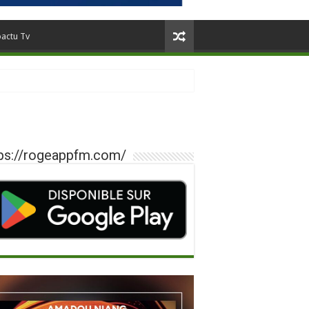
oactu Tv
ps://rogeappfm.com/