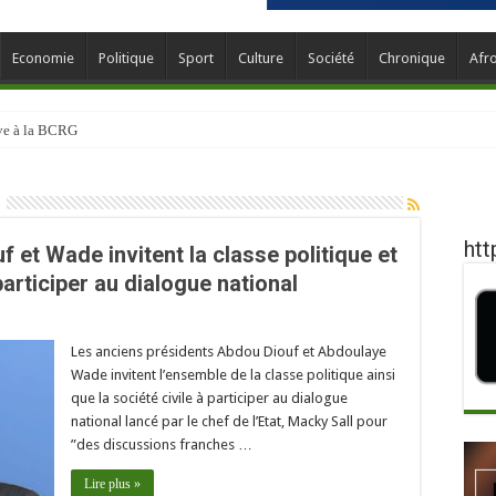
Economie
Politique
Sport
Culture
Société
Chronique
Afr
ève à la BCRG
htt
f et Wade invitent la classe politique et
 participer au dialogue national
Les anciens présidents Abdou Diouf et Abdoulaye
Wade invitent l’ensemble de la classe politique ainsi
que la société civile à participer au dialogue
national lancé par le chef de l’Etat, Macky Sall pour
”des discussions franches …
Lire plus »