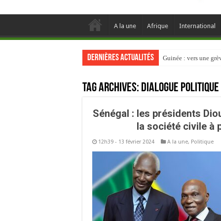
A la une
Afrique
International
Dernières actualités
Guinée : vers une gr
Tag Archives:
Dialogue politique
Sénégal : les présidents Diou
la société civile à
12h39 - 13 février 2024
A la une
,
Politique