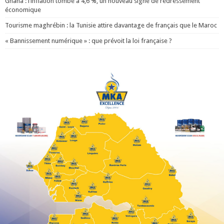
Ghana : l’inflation tombe à 4,6 %, un nouveau signe de redressement
économique
Tourisme maghrébin : la Tunisie attire davantage de français que le Maroc
« Bannissement numérique » : que prévoit la loi française ?