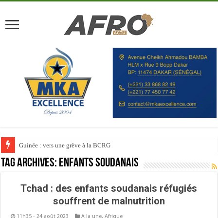
Guinée : vers une grève à la BCRG
Tag Archives:
Enfants soudanais
Tchad : des enfants soudanais réfugiés
souffrent de malnutrition
11h35 - 24 août 2023
A la une
,
Afrique