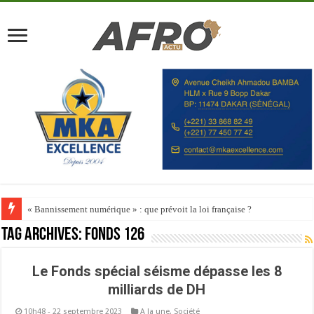
« Bannissement numérique » : que prévoit la loi française ?
Tag Archives:
Fonds 126
Le Fonds spécial séisme dépasse les 8
milliards de DH
10h48 - 22 septembre 2023
A la une
,
Société