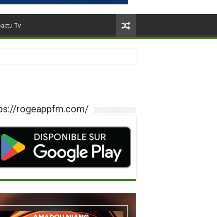
oactu Tv
ps://rogeappfm.com/