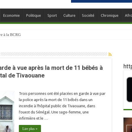
Economie
Politique
Sport
Culture
Société
Chronique
Afr
ève à la BCRG
htt
arde à vue après la mort de 11 bébés à
ital de Tivaouane
Trois personnes ont été placées en garde à vue par
la police après la mort de 11 bébés dans un
incendie à l’hôpital public de Tivaouane, dans
l’ouest du Sénégal. Une sage-femme, une
infirmière et le …
Lire plus »