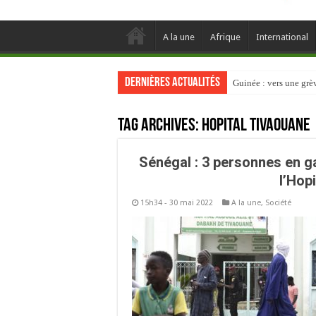
A la une
Afrique
International
Dernières actualités
Guinée : vers une gr
Tag Archives:
Hopital Tivaouane
Sénégal : 3 personnes en g
l’Hop
15h34 - 30 mai 2022
A la une
,
Société