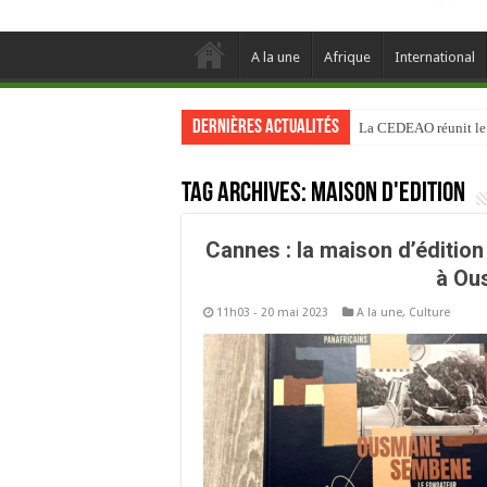
A la une
Afrique
International
Dernières actualités
La CEDEAO réunit le D
Tag Archives:
maison d'édition
Cannes : la maison d’édition
à Ou
11h03 - 20 mai 2023
A la une
,
Culture