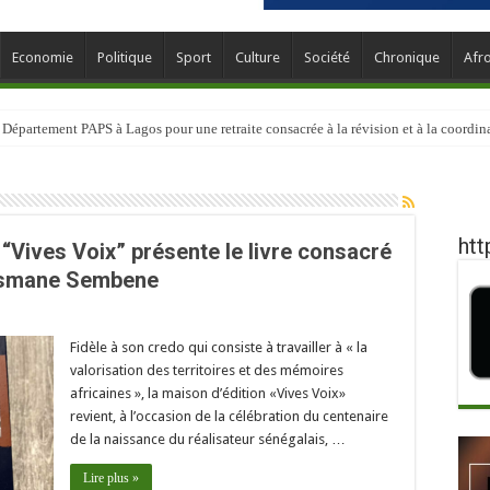
Economie
Politique
Sport
Culture
Société
Chronique
Afr
épartement PAPS à Lagos pour une retraite consacrée à la révision et à la coordina
htt
 “Vives Voix” présente le livre consacré
smane Sembene
Fidèle à son credo qui consiste à travailler à « la
valorisation des territoires et des mémoires
africaines », la maison d’édition «Vives Voix»
revient, à l’occasion de la célébration du centenaire
de la naissance du réalisateur sénégalais, …
Lire plus »