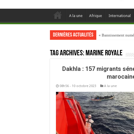
A la une
Afrique
International
Dernières actualités
« Bannissement numéri
Tag Archives:
Marine royale
Dakhla : 157 migrants sén
marocaine
08h56 - 10 octobre 2023
A la une