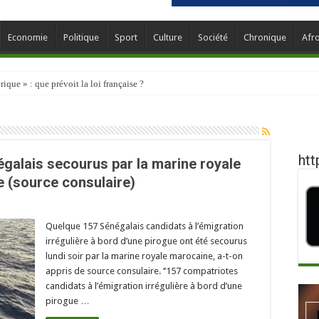
Economie
Politique
Sport
Culture
Société
Chronique
Afr
que » : que prévoit la loi française ?
htt
égalais secourus par la marine royale
 (source consulaire)
Quelque 157 Sénégalais candidats à l’émigration
irrégulière à bord d’une pirogue ont été secourus
lundi soir par la marine royale marocaine, a-t-on
appris de source consulaire. ‘’157 compatriotes
candidats à l’émigration irrégulière à bord d’une
pirogue …