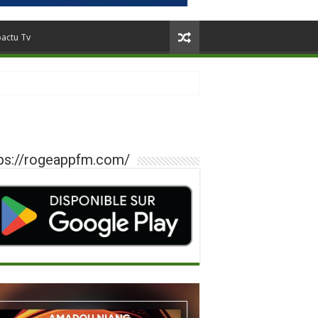
oactu Tv
ps://rogeappfm.com/