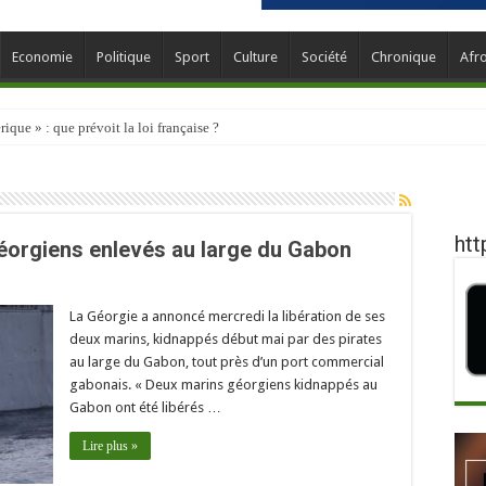
Economie
Politique
Sport
Culture
Société
Chronique
Afr
que » : que prévoit la loi française ?
htt
géorgiens enlevés au large du Gabon
La Géorgie a annoncé mercredi la libération de ses
deux marins, kidnappés début mai par des pirates
au large du Gabon, tout près d’un port commercial
gabonais. « Deux marins géorgiens kidnappés au
Gabon ont été libérés …
Lire plus »