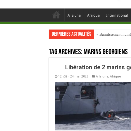
A la une
Afrique
International
Dernières actualités
« Bannissement numéri
Tag Archives:
Marins géorgiens
Libération de 2 marins 
12h02 - 24 mai 2023
A la une
,
Afrique