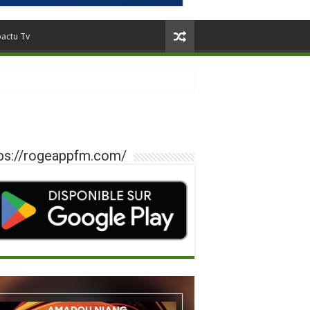
oactu Tv
ps://rogeappfm.com/