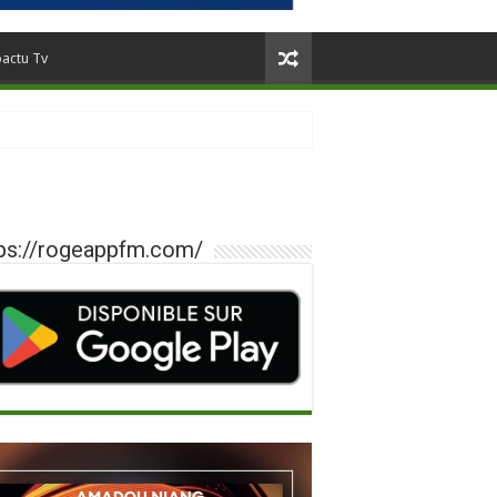
oactu Tv
ps://rogeappfm.com/