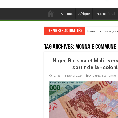
A la une
Afrique
International
Dernières actualités
Guinée : vers une gr
Tag Archives:
Monnaie commune
Niger, Burkina et Mali : v
sortir de la «colon
12h53 - 13 février 2024
A la une
,
Economie