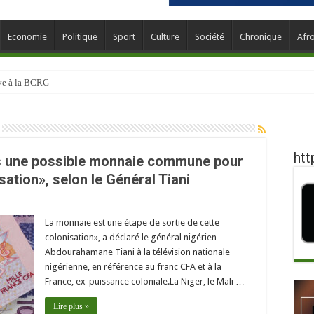
Economie
Politique
Sport
Culture
Société
Chronique
Afr
ève à la BCRG
htt
ers une possible monnaie commune pour
isation», selon le Général Tiani
La monnaie est une étape de sortie de cette
colonisation», a déclaré le général nigérien
Abdourahamane Tiani à la télévision nationale
nigérienne, en référence au franc CFA et à la
France, ex-puissance coloniale.La Niger, le Mali …
Lire plus »