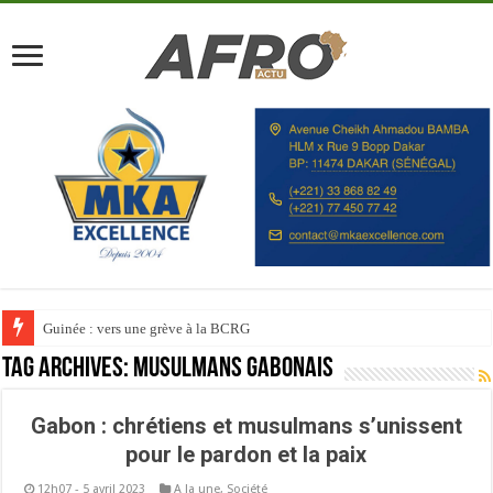
Guinée : vers une grève à la BCRG
Tag Archives:
Musulmans gabonais
Gabon : chrétiens et musulmans s’unissent
pour le pardon et la paix
12h07 - 5 avril 2023
A la une
,
Société