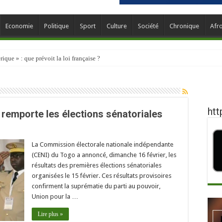
Economie
Politique
Sport
Culture
Société
Chronique
Afr
que » : que prévoit la loi française ?
htt
r remporte les élections sénatoriales
La Commission électorale nationale indépendante
(CENI) du Togo a annoncé, dimanche 16 février, les
résultats des premières élections sénatoriales
organisées le 15 février. Ces résultats provisoires
confirment la suprématie du parti au pouvoir,
Union pour la …
Lire plus »