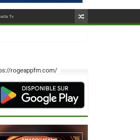
oactu Tv
ps://rogeappfm.com/