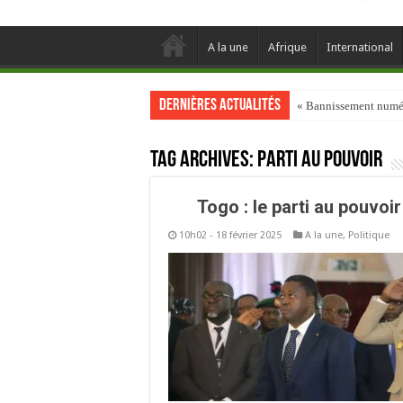
A la une
Afrique
International
Dernières actualités
« Bannissement numéri
Tag Archives:
parti au pouvoir
Togo : le parti au pouvoi
10h02 - 18 février 2025
A la une
,
Politique