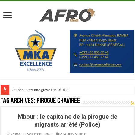
Guinée : vers une grève à la BCRG
Tag Archives:
Pirogue chavirée
Mbour : le capitaine de la pirogue de
migrants arrêté (Police)
07h00 - 10 septembre 2024
A la une
,
Société