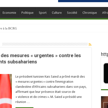
Economie
Politique
Sport
Culture
Société
Chronique
Afr
ève à la BCRG
htt
t des mesures « urgentes » contre les
nts subsahariens
Le président tunisien Kais Saied a prôné mardi des
« mesures urgentes » contre l’immigration
clandestine d’Africains subsahariens dans son pays,
affirmant que leur présence était source de
« violence et de crimes ». M. Saied a présidé une
réunion …