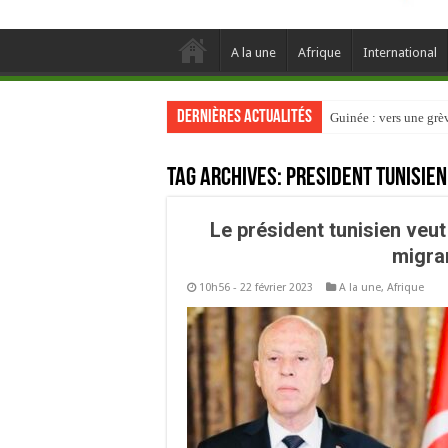
A la une
Afrique
International
Dernières actualités
Guinée : vers une gr
Tag Archives:
President tunisien
Le président tunisien veu
migra
10h56 - 22 février 2023
A la une
,
Afrique