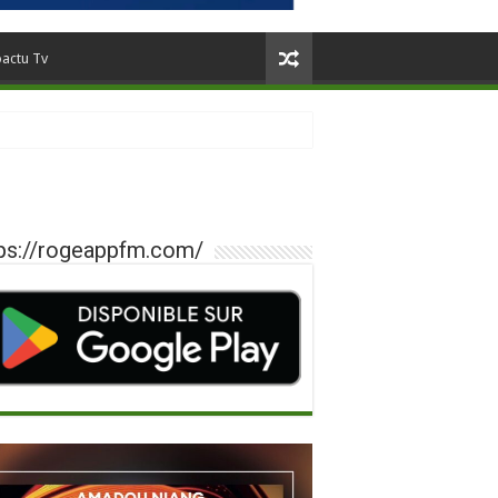
oactu Tv
ps://rogeappfm.com/