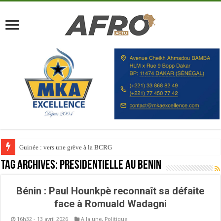
Guinée : vers une grève à la BCRG
Tag Archives:
Présidentielle au Benin
Bénin : Paul Hounkpè reconnaît sa défaite
face à Romuald Wadagni
16h32 - 13 avril 2026
A la une
,
Politique