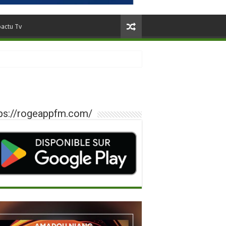
oactu Tv
ps://rogeappfm.com/