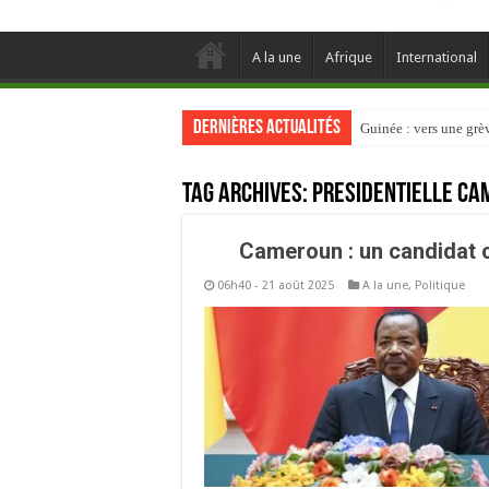
A la une
Afrique
International
Dernières actualités
Guinée : vers une gr
Tag Archives:
Présidentielle Ca
Cameroun : un candidat c
06h40 - 21 août 2025
A la une
,
Politique