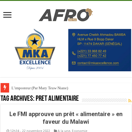
L’imposteur (Par Mary Teuw Niane)
Tag Archives:
Prêt alimentaire
Le FMI approuve un prêt « alimentaire » en
faveur du Malawi
12h34 - 22 novembre 2022
A la une
,
Economie