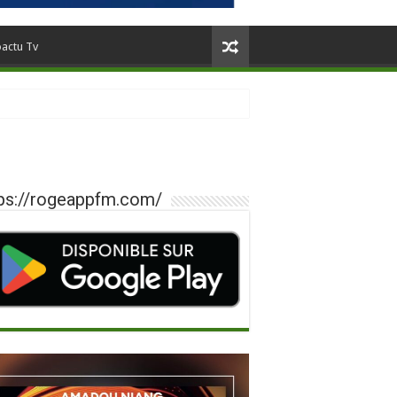
oactu Tv
ps://rogeappfm.com/