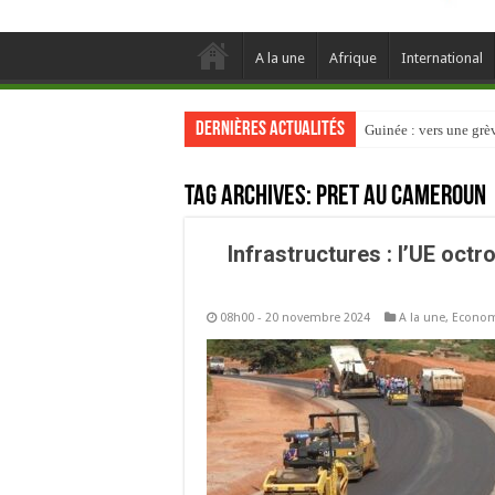
A la une
Afrique
International
Dernières actualités
Guinée : vers une gr
Tag Archives:
Pret au Cameroun
Infrastructures : l’UE octr
08h00 - 20 novembre 2024
A la une
,
Econom