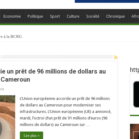
Economie
Politique
Sport
Culture
Société
Chronique
Afr
ève à la BCRG
htt
oie un prêt de 96 millions de dollars au
Cameroun
ie
L’Union européenne accorde un prêt de 96 millions
de dollars au Cameroun pour moderniser ses
infrastructures. L’Union européenne (UE) a annoncé,
mardi, l’octroi d’un prêt de 91 millions d’euros (96
millions de dollars) au Cameroun sur …
Lire plus »