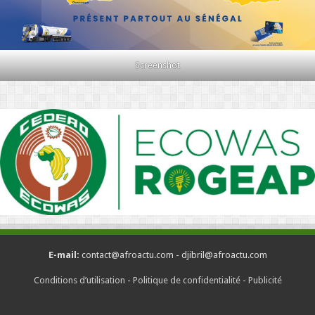
Screenshot
E-mail:
contact@afroactu.com - djibril@afroactu.com
Conditions d’utilisation
-
Politique de confidentialité
-
Publicité