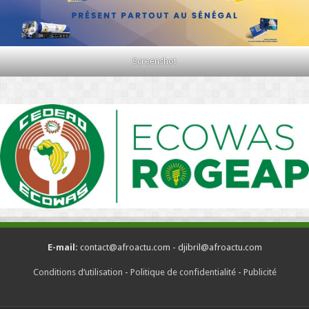
Screenshot
E-mail:
contact@afroactu.com - djibril@afroactu.com
Conditions d’utilisation
-
Politique de confidentialité
-
Publicité