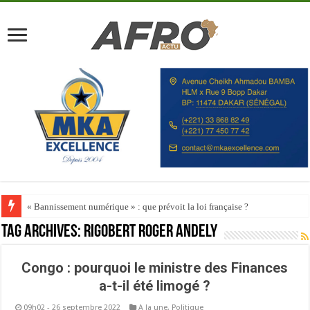
« Bannissement numérique » : que prévoit la loi française ?
Tag Archives:
Rigobert Roger Andely
Congo : pourquoi le ministre des Finances
a-t-il été limogé ?
09h02 - 26 septembre 2022
A la une
,
Politique