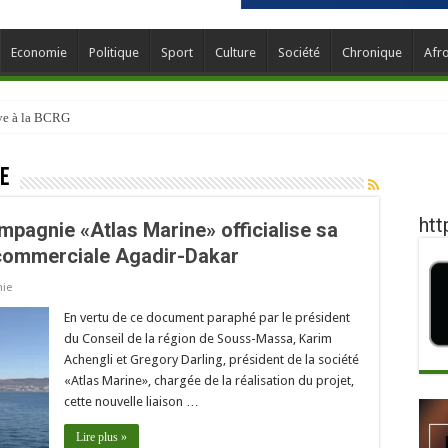
Economie
Politique
Sport
Culture
Société
Chronique
Afr
ève à la BCRG
me
htt
mpagnie «Atlas Marine» officialise sa
 commerciale Agadir-Dakar
ie
En vertu de ce document paraphé par le président
du Conseil de la région de Souss-Massa, Karim
Achengli et Gregory Darling, président de la société
«Atlas Marine», chargée de la réalisation du projet,
cette nouvelle liaison …
Lire plus »