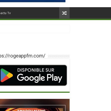
oactu Tv
ps://rogeappfm.com/