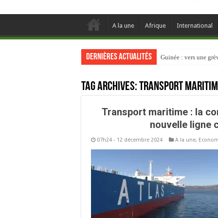
A la une
Afrique
International
Dernières actualités
Guinée : vers une gr
Tag Archives:
Transport mariti
Transport maritime : la co
nouvelle ligne
07h24 - 12 décembre 2024
A la une
,
Econom