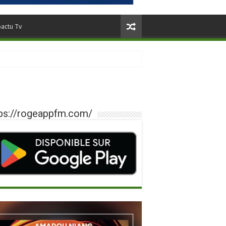
oactu Tv
ps://rogeappfm.com/