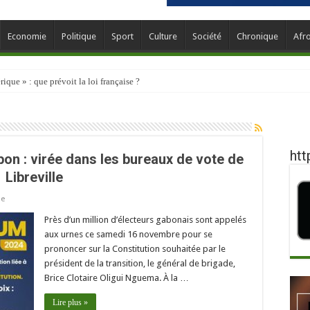
Economie
Politique
Sport
Culture
Société
Chronique
Afr
que » : que prévoit la loi française ?
htt
on : virée dans les bureaux de vote de
Libreville
ue
Près d’un million d’électeurs gabonais sont appelés
aux urnes ce samedi 16 novembre pour se
prononcer sur la Constitution souhaitée par le
président de la transition, le général de brigade,
Brice Clotaire Oligui Nguema. À la …
Lire plus »