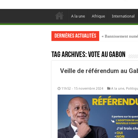
A la une
Afrique
International
Dernières actualités
« Bannissement numéri
Tag Archives:
Vote au Gabon
Veille de référendum au Gab
11h52 - 15 novembre 2024
A la une
,
Politiq