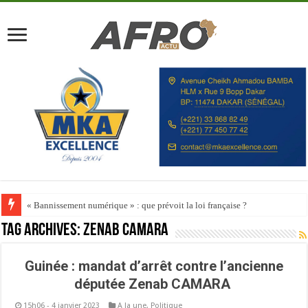
« Bannissement numérique » : que prévoit la loi française ?
Tag Archives:
Zenab Camara
Guinée : mandat d’arrêt contre l’ancienne
députée Zenab CAMARA
15h06 - 4 janvier 2023
A la une
,
Politique