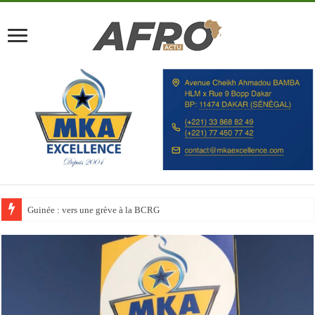
Discours à la Nation : Alassane Ouattara appelle les Ivoiriens à « l’unité, au t