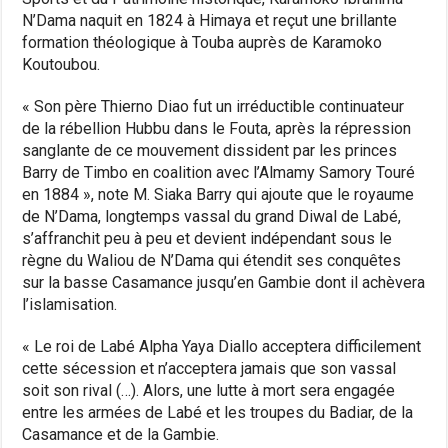
N’Dama naquit en 1824 à Himaya et reçut une brillante
formation théologique à Touba auprès de Karamoko
Koutoubou.
« Son père Thierno Diao fut un irréductible continuateur
de la rébellion Hubbu dans le Fouta, après la répression
sanglante de ce mouvement dissident par les princes
Barry de Timbo en coalition avec l’Almamy Samory Touré
en 1884 », note M. Siaka Barry qui ajoute que le royaume
de N’Dama, longtemps vassal du grand Diwal de Labé,
s’affranchit peu à peu et devient indépendant sous le
règne du Waliou de N’Dama qui étendit ses conquêtes
sur la basse Casamance jusqu’en Gambie dont il achèvera
l’islamisation.
« Le roi de Labé Alpha Yaya Diallo acceptera difficilement
cette sécession et n’acceptera jamais que son vassal
soit son rival (…). Alors, une lutte à mort sera engagée
entre les armées de Labé et les troupes du Badiar, de la
Casamance et de la Gambie.