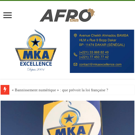
Happy City Index 2026 : aucune ville africaine parmi les 200 premières vill