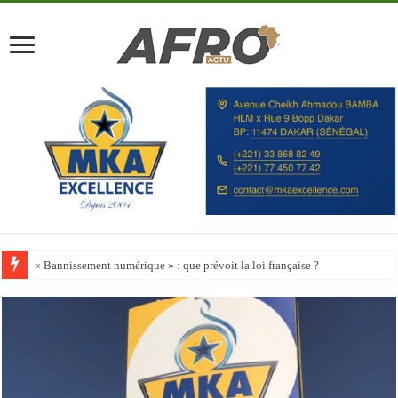
Happy City Index 2026 : aucune ville africaine parmi les 200 premières vill