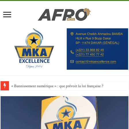
Happy City Index 2026 : aucune ville africaine parmi les 200 premières vill