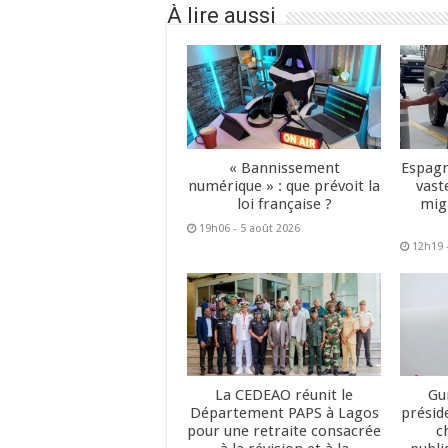
À lire aussi
« Bannissement
Espagn
numérique » : que prévoit la
vast
loi française ?
mig
19h06 - 5 août 2026
12h19 
La CEDEAO réunit le
Gu
Département PAPS à Lagos
présid
pour une retraite consacrée
c