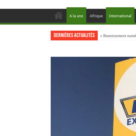
A la une
Afrique
International
Dernières actualités
« Bannissement numéri