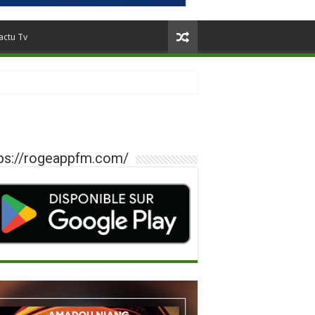
actu Tv
ps://rogeappfm.com/