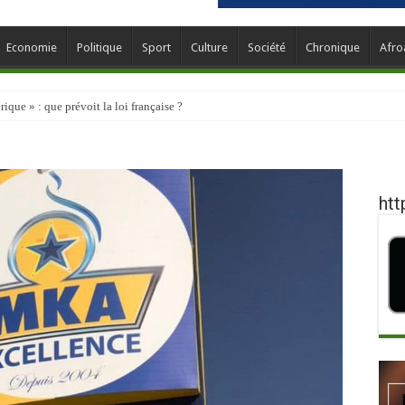
Economie
Politique
Sport
Culture
Société
Chronique
Afro
que » : que prévoit la loi française ?
htt