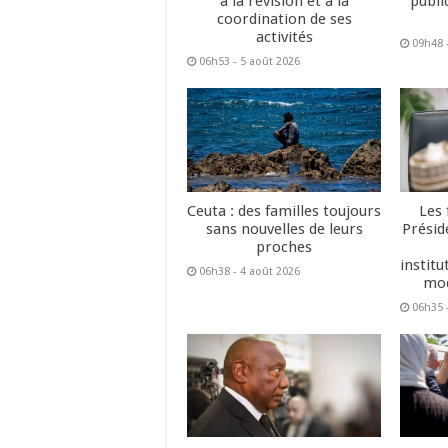
à la révision et à la
publi
coordination de ses
activités
09h48 
06h53 - 5 août 2026
Ceuta : des familles toujours
Les 
sans nouvelles de leurs
Présid
proches
institu
06h38 - 4 août 2026
mod
06h35 -