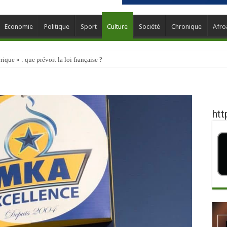
Economie
Politique
Sport
Culture
Société
Chronique
Afro
que » : que prévoit la loi française ?
htt