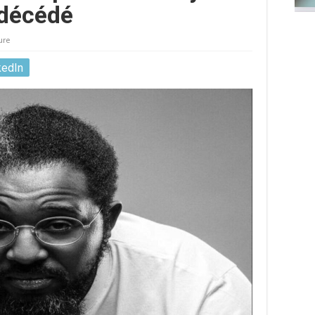
décédé
ure
kedIn