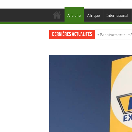
A la une
Afrique
International
Dernières actualités
« Bannissement numéri