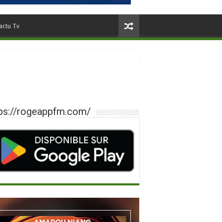
actu Tv
ps://rogeappfm.com/