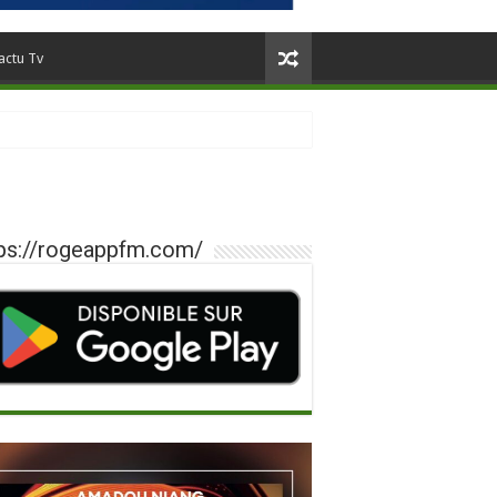
actu Tv
ps://rogeappfm.com/