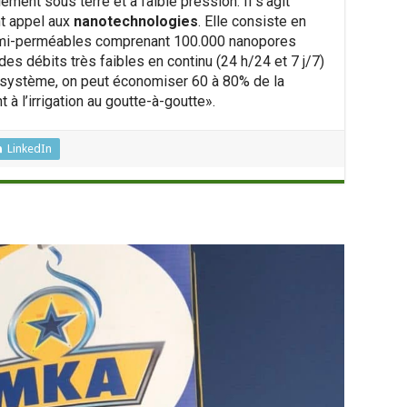
lement sous terre et à faible pression. Il s’agit
nt appel aux
nanotechnologies
. Elle consiste en
 semi-perméables comprenant 100.000 nanopores
 des débits très faibles en continu (24 h/24 et 7 j/7)
e système, on peut économiser 60 à 80% de la
 l’irrigation au goutte-à-goutte».
LinkedIn