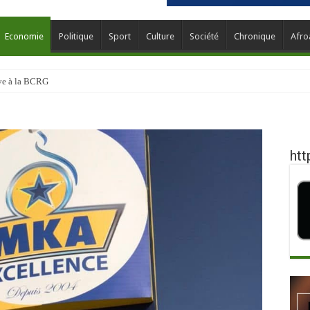
Economie
Politique
Sport
Culture
Société
Chronique
Afro
ève à la BCRG
htt