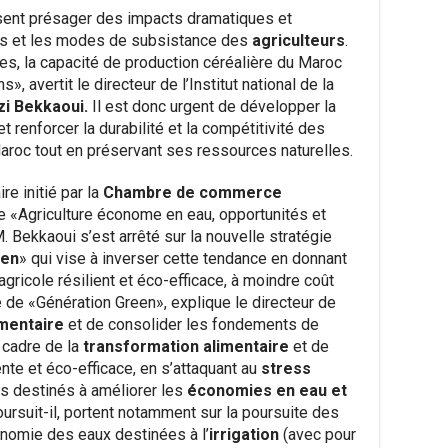
sent présager des impacts dramatiques et
es et les modes de subsistance des
agriculteurs
.
s, la capacité de production céréalière du Maroc
, avertit le directeur de l’Institut national de la
i Bekkaoui.
Il est donc urgent de développer la
et renforcer la durabilité et la compétitivité des
Maroc tout en préservant ses ressources naturelles.
re initié par la
Chambre de commerce
e «Agriculture économe en eau, opportunités et
. Bekkaoui s’est arrêté sur la nouvelle stratégie
een
» qui vise à inverser cette tendance en donnant
agricole résilient et éco-efficace, à moindre coût
e de «Génération Green», explique le directeur de
imentaire
et de consolider les fondements de
 cadre de la
transformation alimentaire
et de
ente et éco-efficace, en s’attaquant au
stress
s destinés à améliorer les
économies en eau et
ursuit-il, portent notamment sur la poursuite des
nomie des eaux destinées à l’
irrigation
(avec pour