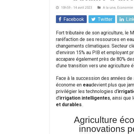
10h59 - 14 avril 2023
A la une
,
Economie
Facebook
Twitter
Lin
Fort tributaire de son agriculture, l
raréfaction de ses ressources en eau
changements climatiques. Secteur clé
d’environ 15% au PIB et employant pr
accapare également près de 80% des 
d’une transition vers une agriculture
Face à la succession des années de
économe en
eau
devient plus que jam
privilégier les technologies d’
irrigat
d’
irrigation intelligentes
, ainsi que
et durables
.
Agriculture éc
innovations p