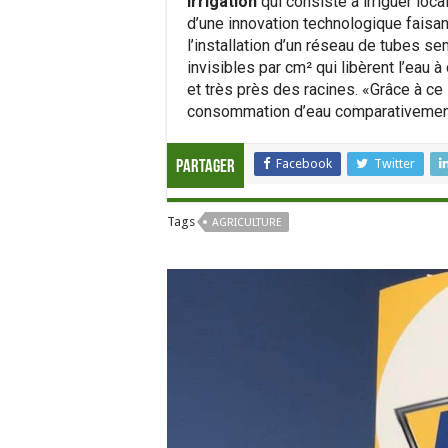
irrigation
qui consiste à irriguer loca
d’une innovation technologique faisa
l’installation d’un réseau de tubes
invisibles par cm² qui libèrent l’eau à
et très près des racines. «Grâce à c
consommation d’eau comparativement à
Facebook
Twitter
Partager
Tags
AGRICULTURE