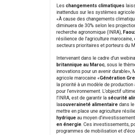
Les
changements climatiques
lais
inattendus sur les systèmes agricol
«À cause des changements climatique
diminuera de 30% selon les projections»
recherche agronomique (INRA),
Faouz
résilience de l’agriculture marocaine, 
secteurs prioritaires et porteurs du 
Intervenant dans le cadre d’un webinai
britannique au Maroc
, sous le thèm
innovations pour un avenir durable», M
agricole marocaine «
Génération Gr
la priorité à un modèle de production 
pour l’environnement. L’objectif ultim
l’INRA, est de garantir la
sécurité al
la
souveraineté alimentaire
dans le
mettre en place une agriculture résili
hydrique
au moyen d’investissement
en énergie
. Ces investissements, po
programmes de mobilisation et d’éco