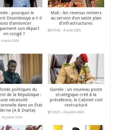
inée : pourquoi le
Mali : les revenus miniers
ent Doumbouya a-t-il
au service d’un vaste plan
hoisi d’annoncer
d’infrastructures
quement son départ
07h42 - 4 août 2026
en congé ?
- 4 août 2026
fonds politiques du
Guinée : un nouveau poste
ent de la République :
stratégique créé à la
une nécessité
présidence, le Cabinet civil
tionnelle dans un État
restructuré
erne (A B Diatta)
12h25 - 24 juillet 2026
 29 juillet 2026