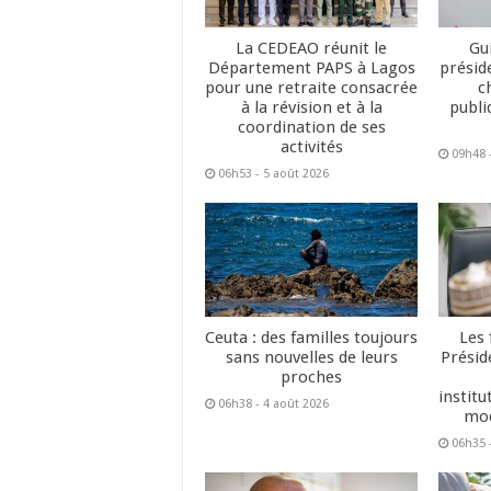
La CEDEAO réunit le
Gu
Département PAPS à Lagos
présid
pour une retraite consacrée
c
à la révision et à la
publi
coordination de ses
activités
09h48 
06h53 - 5 août 2026
Ceuta : des familles toujours
Les 
sans nouvelles de leurs
Présid
proches
institu
06h38 - 4 août 2026
mod
06h35 -