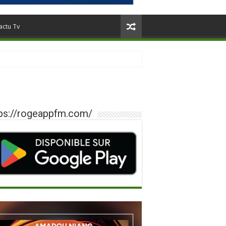
actu Tv
ps://rogeappfm.com/