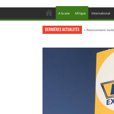
A la une
Afrique
International
Dernières actualités
« Bannissement numéri