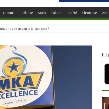
Economie
Politique
Sport
Culture
Société
Chronique
Afro
que » : que prévoit la loi française ?
htt