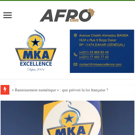
Happy City Index 2026 : aucune ville africaine parmi les 200 premières vill